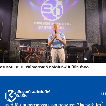
ครบรอบ 30 ปี บริษัทเคียวเซกิ ออโตโมทิฟ ไปป์ปิ้ง จำกัด
เคียวเซกิ ออโตโมทิฟ
เม
ไปป์ปิ้ง
เลขที่ 18 นิคมอุตสาหกรรม, ซอยฉลองกรุง 31แขวงลำปลา