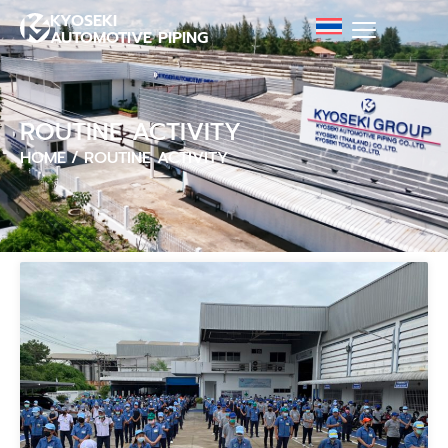
KYOSEKI
AUTOMOTIVE PIPING
ROUTINE ACTIVITY
HOME
/
ROUTINE ACTIVITY