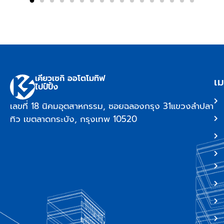
เคียวเซกิ ออโตโมทิฟ
เม
ไปป์ปิ้ง
เลขที่ 18 นิคมอุตสาหกรรม, ซอยฉลองกรุง 31แขวงลำปลา
ทิว เขตลาดกระบัง, กรุงเทพ 10520