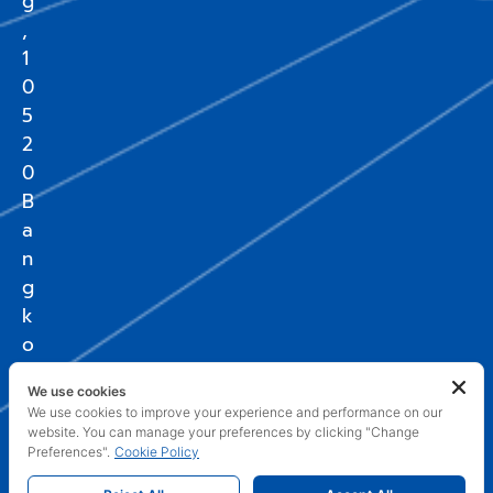
g
,
1
0
5
2
0
B
a
n
g
k
o
k
We use cookies
We use cookies to improve your experience and performance on our
website. You can manage your preferences by clicking "Change
Preferences".
Cookie Policy