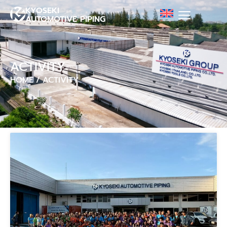
KYOSEKI
AUTOMOTIVE PIPING
ACTIVITY
HOME
/
ACTIVITY